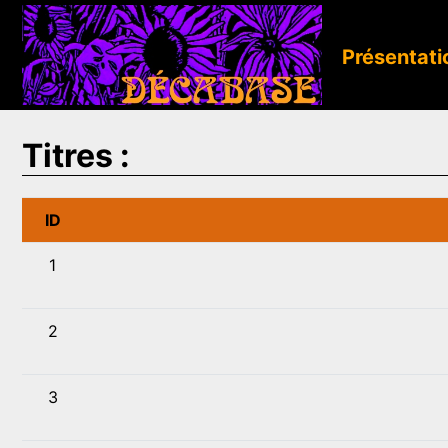
Présentati
Titres :
ID
1
2
3