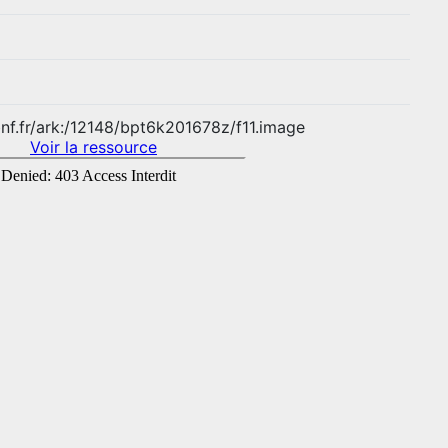
.bnf.fr/ark:/12148/bpt6k201678z/f11.image
Voir la ressource