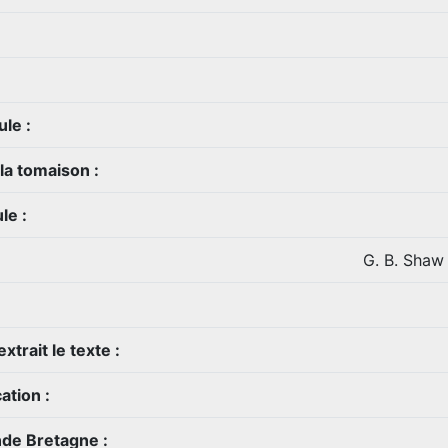
le :
 la tomaison :
le :
G. B. Shaw
xtrait le texte :
ation :
nde Bretagne :