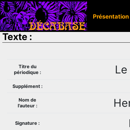
Présentation
Texte :
Le
Titre du
périodique :
Supplément :
He
Nom de
l'auteur :
Signature :