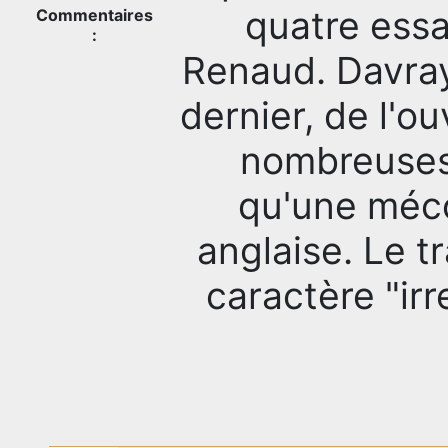
quatre essa
Commentaires
:
Renaud. Davray 
dernier, de l'o
nombreuses 
qu'une méco
anglaise. Le t
caractère "ir